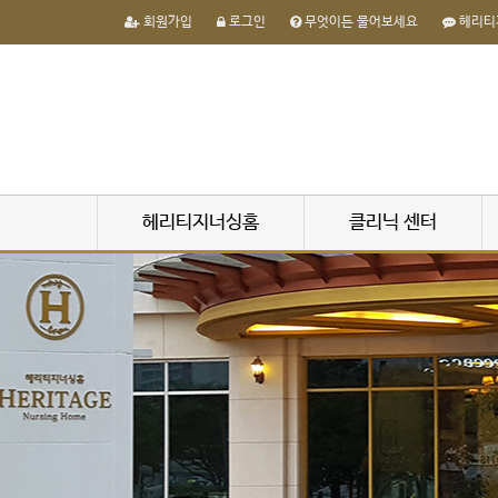
회원가입
로그인
무엇이든 물어보세요
헤리티
헤리티지너싱홈
클리닉 센터