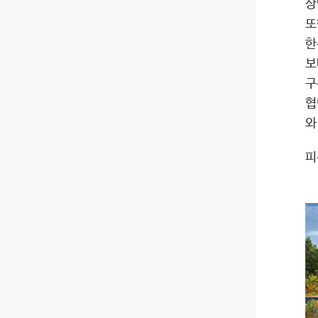
상
또
한
보
구
협
와
피