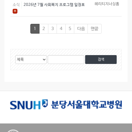
헤리티지너싱홈
소식
2026년 7월 사회복지 프로그램 일정표
H
1
2
3
4
5
다음
맨끝
게
검
검
시
색
색
물
대
어
검
상
색