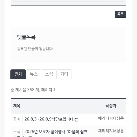
목록
댓글목록
등록된 댓글이 없습니다.
전체
뉴스
소식
기타
총 게시물 368 개, 페이지 1
제목
작성자
헤리티지너싱홈
공지
26.8.3~26.8.9식단표입니다
헤리티지너싱홈
소식
2026년 보호자 참여행사 “마음의 쉼표,