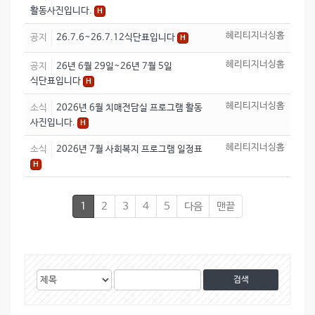
활동사진입니다.
H
헤리티지너싱홈
공지
26.7.6~26.7.12식단표입니다
H
헤리티지너싱홈
공지
26년 6월 29일~26년 7월 5일
식단표입니다
H
헤리티지너싱홈
소식
2026년 6월 치매전담실 프로그램 활동
사진입니다.
H
헤리티지너싱홈
소식
2026년 7월 사회복지 프로그램 일정표
H
1
2
3
4
5
다음
맨끝
게
검
검
시
색
색
물
대
어