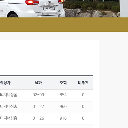
작성자
날짜
조회
비추천
티지너싱홈
02-09
854
0
티지너싱홈
01-27
960
0
티지너싱홈
01-26
916
0