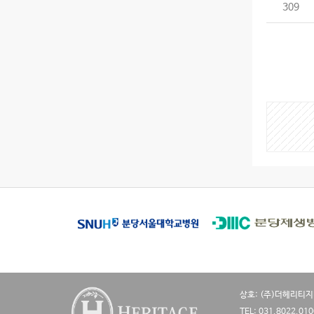
309
게
시
물
검
색
상호: (주)더헤리티지
TEL: 031.8022.