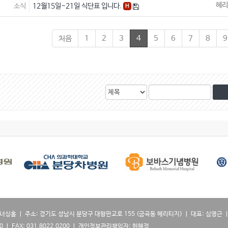
헤리
소식
12월15일~21일 식단표 입니다.
H
처음
1
2
3
4
5
6
7
8
9
검
검
색
색
대
어
상
너싱홈 ㅣ 주소: 경기도 성남시 분당구 대왕판교로 155 (금곡동 헤리티지) ㅣ 대표: 심영근 ㅣ
0100 ㅣ FAX: 031.8022.0200 ㅣ 개인정보관리책임자: 허혜정