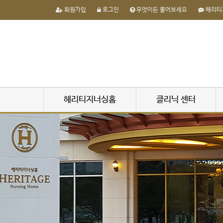
회원가입
로그인
무엇이든 물어보세요
헤리티
헤리티지너싱홈
클리닉 센터