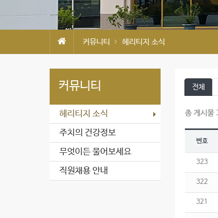
커뮤니티
헤리티지 소식
커뮤니티
전체
총 게시물 3
헤리티지 소식
주치의 건강정보
번호
무엇이든 물어보세요
323
직원채용 안내
322
321