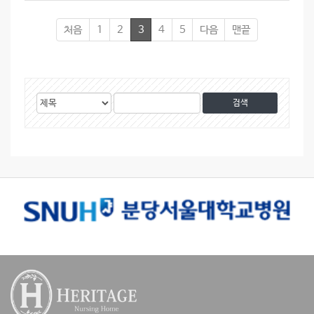
처음
1
2
3
4
5
다음
맨끝
게
검
검
시
색
색
물
대
어
검
상
색