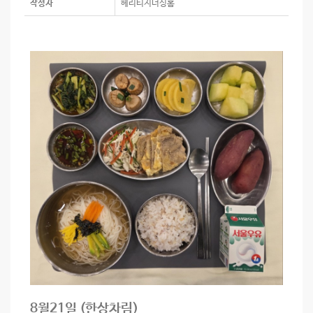
작성자
헤리티지너싱홈
8월21일 (한상차림)