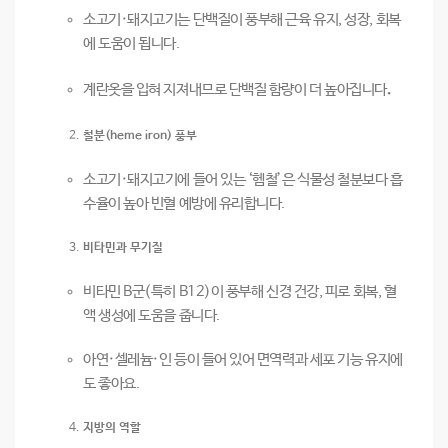
소고기·돼지고기는 단백질이 풍부해 근육 유지, 성장, 회복
에 도움이 됩니다.
계란옷을 입혀 지져내므로 단백질 함량이 더 높아집니다
.
철분(heme iron) 풍부
소고기·돼지고기에 들어 있는 ‘헴철’은 식물성 철분보다 흡
수율이 높아 빈혈 예방에 유리합니다.
비타민과 무기질
비타민 B군(특히 B12)이 풍부해 신경 건강, 피로 회복, 혈
액 생성에 도움을 줍니다.
아연·셀레늄·인 등이 들어 있어 면역력과 세포 기능 유지에
도 좋아요.
지방의 역할