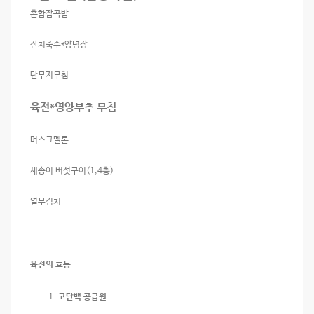
혼합잡곡밥
잔치죽수*양념장
단무지무침
육전*영양부추 무침
머스크멜론
새송이 버섯구이(1,4층)
열무김치
육전의 효능
고단백 공급원