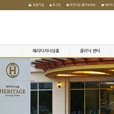
회원가입
로그인
무엇이든 물어보세요
헤리티
헤리티지너싱홈
클리닉 센터